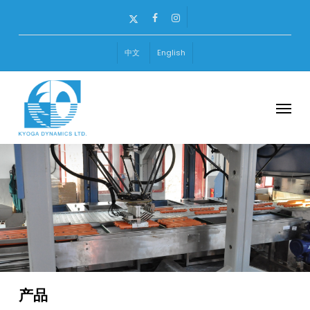
Skip
x-
facebook
instagram
to
twitter
main
中文
English
content
Menu
产品